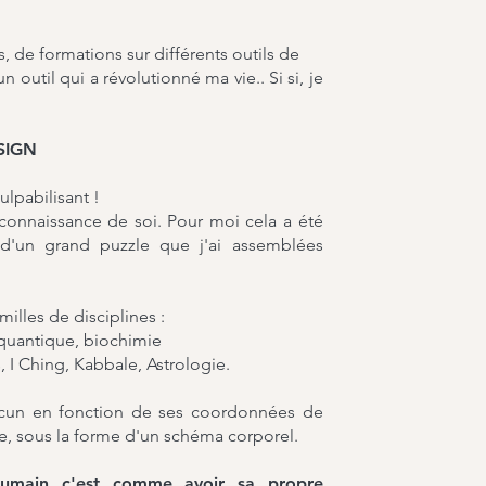
 de formations sur différents outils de
outil qui a révolutionné ma vie.. Si si, je
SIGN
ulpabilisant !
connaissance de soi. Pour moi cela a été
d'un grand puzzle que j'ai assemblées
illes de disciplines :
 quantique, biochimie
s, I Ching, Kabbale, Astrologie.
hacun en fonction de ses coordonnées de
ce, sous la forme d'un schéma corporel.
 Humain c'est comme avoir sa propre