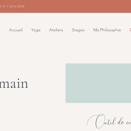
t à l'anxiété
Accueil
Yoga
Ateliers
Stages
Ma Philosophie
umain
Outil de conn