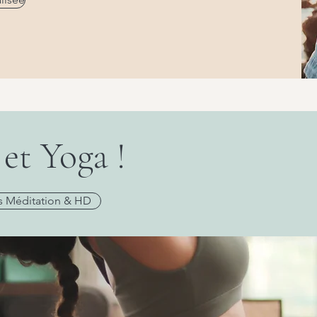
et Yoga !
rs Méditation & HD