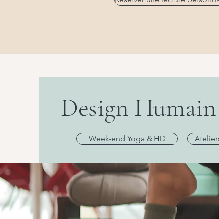
Design Humain 
Week-end Yoga & HD
Atelie