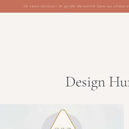
Je veux recevoir le guide de survie face au stress e
Design H