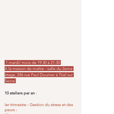
 1 mardi/ mois de 19:30 à 21:30 
A la maison de maître - salle du 2eme 
étage, 246 rue Paul Doumer à Triel sur 
Seine 
10 ateliers par an 
:
Ier trimestre - Gestion du stress et des 
peurs :