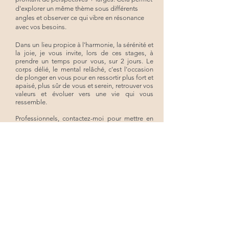
d'explorer un même thème sous différents
angles et observer ce qui vibre en résonance
avec vos besoins.
Dans un lieu propice à l'harmonie, la sérénité et
la joie, je vous invite, lors de ces stages, à
prendre un temps pour vous, sur 2 jours. Le
corps délié, le mental relâché, c'est l'occasion
de plonger en vous pour en ressortir plus fort et
apaisé, plus sûr de vous et serein, retrouver vos
valeurs et évoluer vers une vie qui vous
ressemble.
Professionnels, contactez-moi pour mettre en
place un projet ensemble !
Thèmes abordés : lâcher-prise, confiance et soi,
vitalité...
tous les stages