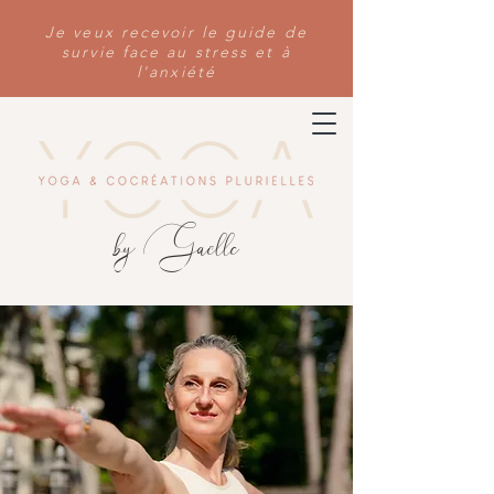
Je veux recevoir le guide de
survie face au stress et à
l'anxiété
by Gaëlle