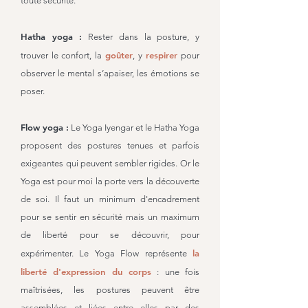
toute sécurité.
Hatha yoga :
Rester dans la posture, y
goûter
respirer
trouver le confort,
la
, y
pour
observer le mental s’apaiser, les émotions se
poser.
Flow yoga :
Le Yoga Iyengar et le Hatha Yoga
proposent des postures tenues et parfois
exigeantes qui peuvent sembler rigides. Or le
Yoga est pour moi la porte vers la découverte
de soi. Il faut un minimum d'encadrement
pour se sentir en sécurité mais un maximum
de liberté pour se découvrir, pour
la
expérimenter. Le Yoga Flow représente
liberté d'expression du corps
: une fois
maîtrisées, les postures peuvent être
assemblées et liées entre elles par des